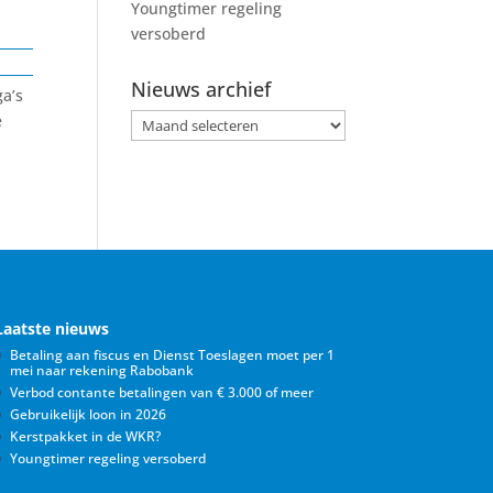
Youngtimer regeling
versoberd
Nieuws archief
ga’s
e
Nieuws
archief
Laatste nieuws
Betaling aan fiscus en Dienst Toeslagen moet per 1
mei naar rekening Rabobank
Verbod contante betalingen van € 3.000 of meer
Gebruikelijk loon in 2026
Kerstpakket in de WKR?
Youngtimer regeling versoberd