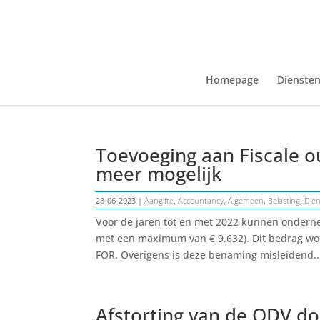
Homepage
Dienste
Toevoeging aan Fiscale o
meer mogelijk
28-06-2023
|
Aangifte
,
Accountancy
,
Algemeen
,
Belasting
,
Die
Voor de jaren tot en met 2022 kunnen onderne
met een maximum van € 9.632). Dit bedrag wor
FOR. Overigens is deze benaming misleidend..
Afstorting van de ODV do