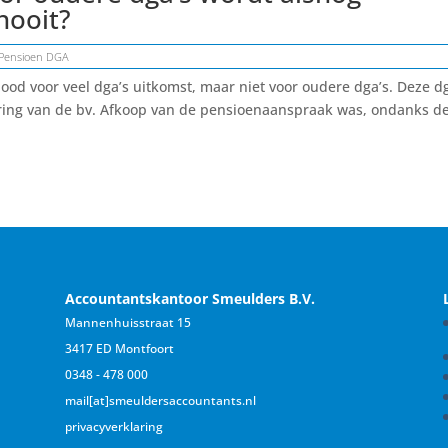
nooit?
Pensioen DGA
ood voor veel dga’s uitkomst, maar niet voor oudere dga’s. Deze d
ering van de bv. Afkoop van de pensioenaanspraak was, ondanks d
Accountantskantoor Smeulders B.V.
Mannenhuisstraat 15
3417 ED Montfoort
0348 - 478 000
mail[at]smeuldersaccountants.nl
privacyverklaring