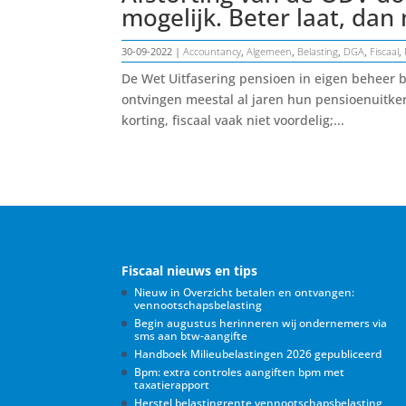
mogelijk. Beter laat, dan 
30-09-2022
|
Accountancy
,
Algemeen
,
Belasting
,
DGA
,
Fiscaal
,
De Wet Uitfasering pensioen in eigen beheer b
ontvingen meestal al jaren hun pensioenuitk
korting, fiscaal vaak niet voordelig;...
Fiscaal nieuws en tips
Nieuw in Overzicht betalen en ontvangen:
vennootschapsbelasting
Begin augustus herinneren wij ondernemers via
sms aan btw-aangifte
Handboek Milieubelastingen 2026 gepubliceerd
Bpm: extra controles aangiften bpm met
taxatierapport
Herstel belastingrente vennootschapsbelasting