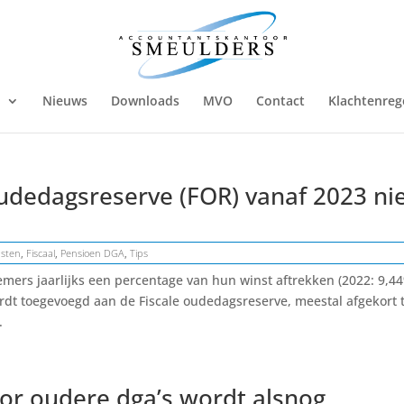
n
Nieuws
Downloads
MVO
Contact
Klachtenreg
udedagsreserve (FOR) vanaf 2023 ni
nsten
,
Fiscaal
,
Pensioen DGA
,
Tips
mers jaarlijks een percentage van hun winst aftrekken (2022: 9,4
dt toegevoegd aan de Fiscale oudedagsreserve, meestal afgekort 
.
or oudere dga’s wordt alsnog