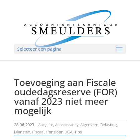
Selecteer een pagina
Toevoeging aan Fiscale
oudedagsreserve (FOR)
vanaf 2023 niet meer
mogelijk
28-06-2023
|
Aangifte
,
Accountancy
,
Algemeen
,
Belasting
,
Diensten
,
Fiscaal
,
Pensioen DGA
,
Tips