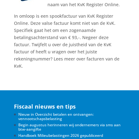
naam van het KvK Register Online.
In omloop is een spookfactuur van KvK Register
Online. Deze valse factuur komt niet van de KvK.
Specifiek gaat het om een zogenaamde
betalingsachterstand van € 93,-. Negeer deze
factuur. Twijfelt u over de juistheid van de KvK
factuur of heeft u vragen over het juiste
rekeningnummer? Lees meer over facturen van de
KvK.
Fiscaal nieuws en tips
Nieuw in Overzicht betalen en ontvangen:
vennootschapsbelasting
Begin augustus herinneren wij ondernemers via sms aan
btw-aangifte
Handboek Milieubelastingen 2026 gepubliceerd