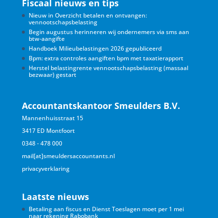
Fiscaal nieuws en tips
Nieuw in Overzicht betalen en ontvangen:
vennootschapsbelasting
Begin augustus herinneren wij ondernemers via sms aan
btw-aangifte
Handboek Milieubelastingen 2026 gepubliceerd
Bpm: extra controles aangiften bpm met taxatierapport
Herstel belastingrente vennootschapsbelasting (massaal
bezwaar) gestart
Accountantskantoor Smeulders B.V.
Mannenhuisstraat 15
3417 ED Montfoort
0348 - 478 000
mail[at]smeuldersaccountants.nl
privacyverklaring
Laatste nieuws
Betaling aan fiscus en Dienst Toeslagen moet per 1 mei
naar rekening Rabobank