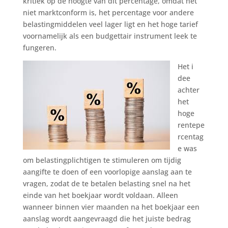
kritiek op de hoogte van dit percentage, omdat het
niet marktconform is, het percentage voor andere
belastingmiddelen veel lager ligt en het hoge tarief
voornamelijk als een budgettair instrument leek te
fungeren.
Het i
dee
achter
het
hoge
rentepe
rcentag
e was
om belastingplichtigen te stimuleren om tijdig
aangifte te doen of een voorlopige aanslag aan te
vragen, zodat de te betalen belasting snel na het
einde van het boekjaar wordt voldaan. Alleen
wanneer binnen vier maanden na het boekjaar een
aanslag wordt aangevraagd die het juiste bedrag