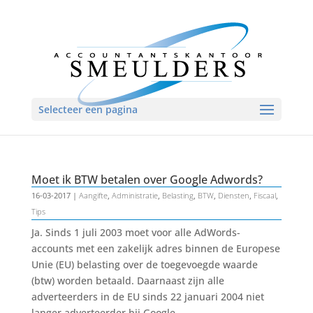
Selecteer een pagina
Moet ik BTW betalen over Google Adwords?
16-03-2017
|
Aangifte
,
Administratie
,
Belasting
,
BTW
,
Diensten
,
Fiscaal
,
Tips
Ja. Sinds 1 juli 2003 moet voor alle AdWords-
accounts met een zakelijk adres binnen de Europese
Unie (EU) belasting over de toegevoegde waarde
(btw) worden betaald. Daarnaast zijn alle
adverteerders in de EU sinds 22 januari 2004 niet
langer adverteerder bij Google...