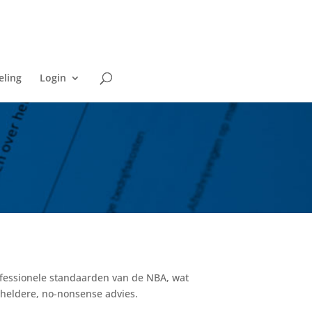
eling
Login
rofessionele standaarden van de NBA, wat
 heldere, no-nonsense advies.