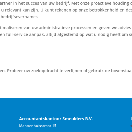
artner in het succes van uw bedrijf. Met onze proactieve houdin
or u relevant kan zijn. U kunt rekenen op onze betrokkenheid en d
 bedrijfsovernames.
timaliseren van uw administratieve processen en geven we advies 
een full-service aanpak, altijd afgestemd op wat u nodig heeft om
en. Probeer uw zoekopdracht te verfijnen of gebruik de bovenstaa
Accountantskantoor Smeulders B.V.
Mannenhuisstraat 15