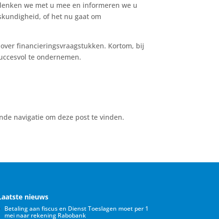
g denken we met u mee en informeren we u
eskundigheid, of het nu gaat om
over financieringsvraagstukken. Kortom, bij
 succesvol te ondernemen.
nde navigatie om deze post te vinden.
Laatste nieuws
Betaling aan fiscus en Dienst Toeslagen moet per 1
mei naar rekening Rabobank