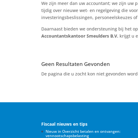
We zijn meer dan uw accountant; we zijn uw p
tijdig over nieuwe wet- en regelgeving die vo
investeringsbeslissingen, personeelskeuzes of
Daarnaast bieden we ondersteuning bij het op
Accountantskantoor Smeulders B.V.
krijgt u 
Geen Resultaten Gevonden
De pagina die u zocht kon niet gevonden word
Fiscaal nieuws en tips
Nieuw in Overzicht betalen en ontvangen:
vennootschapsbelasting