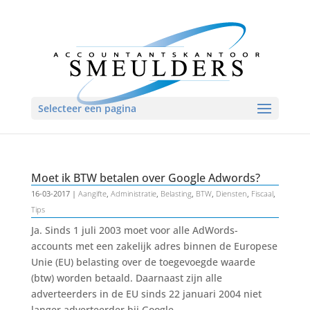
Selecteer een pagina
Moet ik BTW betalen over Google Adwords?
16-03-2017
|
Aangifte
,
Administratie
,
Belasting
,
BTW
,
Diensten
,
Fiscaal
,
Tips
Ja. Sinds 1 juli 2003 moet voor alle AdWords-
accounts met een zakelijk adres binnen de Europese
Unie (EU) belasting over de toegevoegde waarde
(btw) worden betaald. Daarnaast zijn alle
adverteerders in de EU sinds 22 januari 2004 niet
langer adverteerder bij Google...