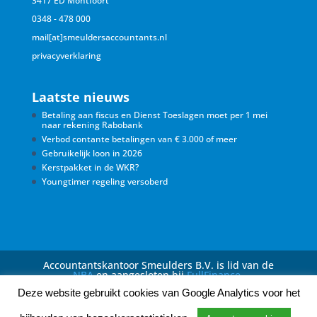
3417 ED Montfoort
0348 - 478 000
mail[at]smeuldersaccountants.nl
privacyverklaring
Laatste nieuws
Betaling aan fiscus en Dienst Toeslagen moet per 1 mei
naar rekening Rabobank
Verbod contante betalingen van € 3.000 of meer
Gebruikelijk loon in 2026
Kerstpakket in de WKR?
Youngtimer regeling versoberd
Accountantskantoor Smeulders B.V. is lid van de
NBA
en aangesloten bij
FullFinance
.
Deze website gebruikt cookies van Google Analytics voor het