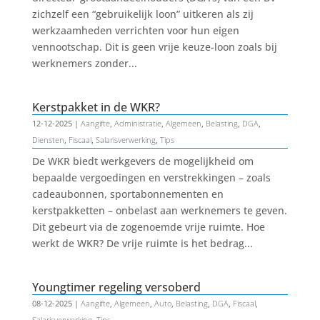
zichzelf een “gebruikelijk loon” uitkeren als zij
werkzaamheden verrichten voor hun eigen
vennootschap. Dit is geen vrije keuze-loon zoals bij
werknemers zonder...
Kerstpakket in de WKR?
12-12-2025
|
Aangifte
,
Administratie
,
Algemeen
,
Belasting
,
DGA
,
Diensten
,
Fiscaal
,
Salarisverwerking
,
Tips
De WKR biedt werkgevers de mogelijkheid om
bepaalde vergoedingen en verstrekkingen – zoals
cadeaubonnen, sportabonnementen en
kerstpakketten – onbelast aan werknemers te geven.
Dit gebeurt via de zogenoemde vrije ruimte. Hoe
werkt de WKR? De vrije ruimte is het bedrag...
Youngtimer regeling versoberd
08-12-2025
|
Aangifte
,
Algemeen
,
Auto
,
Belasting
,
DGA
,
Fiscaal
,
Salarisverwerking
,
Tips