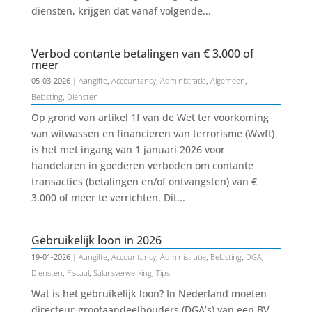
diensten, krijgen dat vanaf volgende...
Verbod contante betalingen van € 3.000 of
meer
05-03-2026
|
Aangifte
,
Accountancy
,
Administratie
,
Algemeen
,
Belasting
,
Diensten
Op grond van artikel 1f van de Wet ter voorkoming
van witwassen en financieren van terrorisme (Wwft)
is het met ingang van 1 januari 2026 voor
handelaren in goederen verboden om contante
transacties (betalingen en/of ontvangsten) van €
3.000 of meer te verrichten. Dit...
Gebruikelijk loon in 2026
19-01-2026
|
Aangifte
,
Accountancy
,
Administratie
,
Belasting
,
DGA
,
Diensten
,
Fiscaal
,
Salarisverwerking
,
Tips
Wat is het gebruikelijk loon? In Nederland moeten
directeur-grootaandeelhouders (DGA’s) van een BV