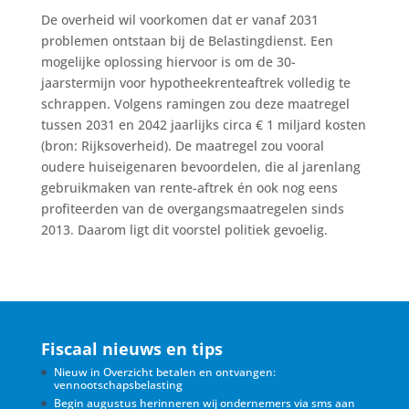
De overheid wil voorkomen dat er vanaf 2031
problemen ontstaan bij de Belastingdienst. Een
mogelijke oplossing hiervoor is om de 30-
jaarstermijn voor hypotheekrenteaftrek volledig te
schrappen. Volgens ramingen zou deze maatregel
tussen 2031 en 2042 jaarlijks circa € 1 miljard kosten
(bron: Rijksoverheid). De maatregel zou vooral
oudere huiseigenaren bevoordelen, die al jarenlang
gebruikmaken van rente-aftrek én ook nog eens
profiteerden van de overgangsmaatregelen sinds
2013. Daarom ligt dit voorstel politiek gevoelig.
Fiscaal nieuws en tips
Nieuw in Overzicht betalen en ontvangen:
vennootschapsbelasting
Begin augustus herinneren wij ondernemers via sms aan