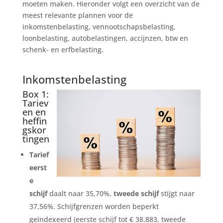
moeten maken. Hieronder volgt een overzicht van de
meest relevante plannen voor de
inkomstenbelasting, vennootschapsbelasting,
loonbelasting, autobelastingen, accijnzen, btw en
schenk- en erfbelasting.
Inkomstenbelasting
Box 1:
Tariev
en en
heffin
gskor
tingen
Tarief
eerst
e
schijf
daalt naar 35,70%,
tweede schijf
stijgt naar
37,56%. Schijfgrenzen worden beperkt
geïndexeerd (eerste schijf tot € 38.883, tweede