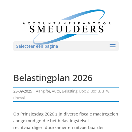
Selecteer een pagina
Belastingplan 2026
23-09-2025
|
Aangifte
,
Auto
,
Belasting
,
Box 2
,
Box 3
,
BTW
,
Fiscaal
Op Prinsjesdag 2026 zijn diverse fiscale maatregelen
aangekondigd die het belastingstelsel
rechtvaardiger, duurzamer en uitvoerbaarder