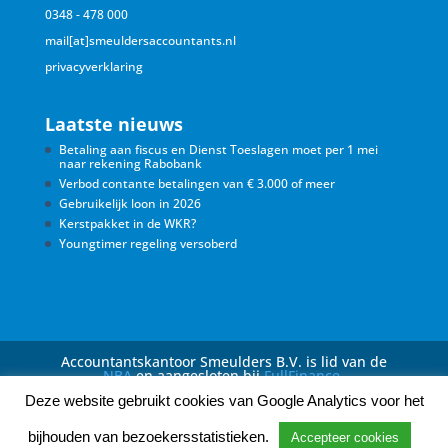
0348 - 478 000
mail[at]smeuldersaccountants.nl
privacyverklaring
Laatste nieuws
Betaling aan fiscus en Dienst Toeslagen moet per 1 mei
naar rekening Rabobank
Verbod contante betalingen van € 3.000 of meer
Gebruikelijk loon in 2026
Kerstpakket in de WKR?
Youngtimer regeling versoberd
Accountantskantoor Smeulders B.V. is lid van de
NBA
en aangesloten bij
FullFinance
.
Deze website gebruikt cookies van Google Analytics voor het
bijhouden van bezoekersstatistieken.
Accepteer cookies